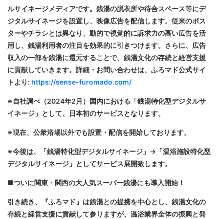
ルサイネージメディアです。銭湯の脱衣所や待合スペース等にデ
ジタルサイネージを設置し、映像広告を配信します。従来のポス
ターやチラシとは異なり、動的で視覚的に訴求力の高い広告を活
用し、銭湯利用者の注目を効果的に引きつけます。さらに、広告
収入の一部を銭湯に還元することで、銭湯文化の存続と経営支援
に貢献していきます。詳細・お問い合わせは、ふろマド公式サイ
トより:
https://sense-furomado.com/
※自社調べ（2024年2月）国内における「銭湯特化型デジタルサ
イネージ」として、日本初のサービスとなります。
※現在、公衆浴場以外でも設置・配信を開始しております。
※今後は、「銭湯特化型デジタルサイネージ」→「温浴施設特化型
デジタルサイネージ」としてサービス展開致します。
■ついに関東・関西の大人気スーパー銭湯にも導入開始！
引き続き、『ふろマド』は銭湯との提携を中心とし、銭湯文化の
存続と経営支援に貢献して参りますが、温浴業界全体の振興と発